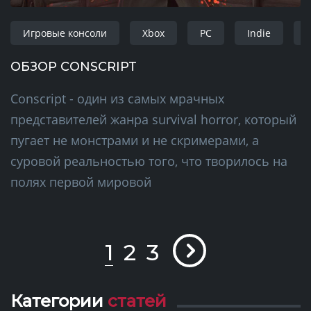
Игровые консоли
Xbox
PC
Indie
S
ОБЗОР CONSCRIPT
Conscript - один из самых мрачных
представителей жанра survival horror, который
пугает не монстрами и не скримерами, а
суровой реальностью того, что творилось на
полях первой мировой
1
2
3
Категории
статей