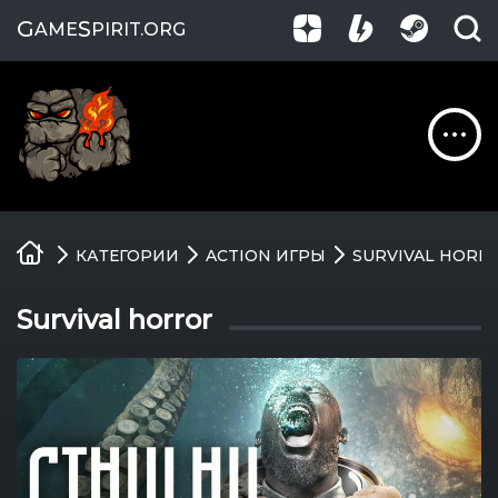
G
S
AME
PIRIT
.ORG
Обзоры
КАТЕГОРИИ
ACTION ИГРЫ
SURVIVAL HORR
Гайды
Survival horror
Игры
Компании