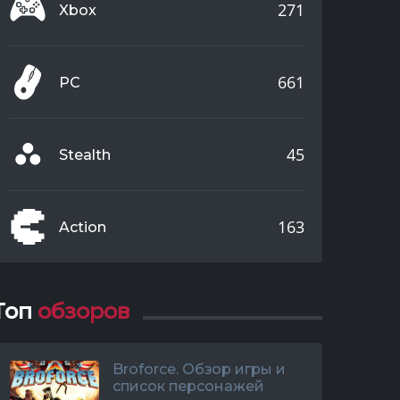
271
Xbox
661
PC
45
Stealth
163
Action
Топ
обзоров
Broforce. Обзор игры и
список персонажей