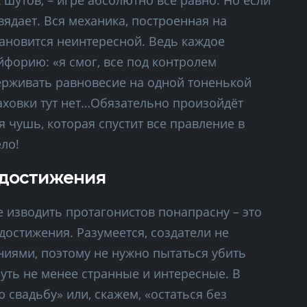
 шутов, – игре абсолютно все равно. Но если
вядает. Вся механика, построенная на
тановится неинтересной. Ведь каждое
йфорию: «я смог, все под контролем
держивать равновесие на одной тоненькой
раховки тут нет…Обязательно произойдёт
я чушь, которая спустит все правление в
ело!
е достижения
е изводить протагонистов понапрасну – это
остижения. Разумеется, создатели не
иями, поэтому не нужно пытаться убить
уть не менее странные и интересные. В
 свадьбу» или, скажем, «остаться без