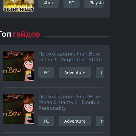
Xbox
PC
Playstation 3
Ad
Топ
гайдов
Прохождение Fran Bow.
Глава 3 - Vegetative State
PC
Adventure
Indie
and
Прохождение Fran Bow.
Глава 2. Часть 2 - Double
Personality
PC
Adventure
Indie
and