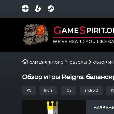
G
S
AME
PIRIT.
WE'VE HEARD YOU LIKE G
GAMESPIRIT.ORG
ОБЗОРЫ
ОБЗОР ИГ
Обзор игры Reigns: балансир
PC
Indie
iOS
android
К
НАЗВАНИ