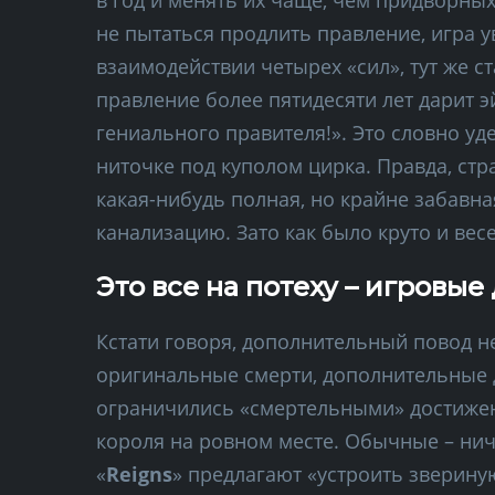
в год и менять их чаще, чем придворных
не пытаться продлить правление, игра у
взаимодействии четырех «сил», тут же с
правление более пятидесяти лет дарит э
гениального правителя!». Это словно у
ниточке под куполом цирка. Правда, ст
какая-нибудь полная, но крайне забавна
канализацию. Зато как было круто и вес
Это все на потеху – игровы
Кстати говоря, дополнительный повод н
оригинальные смерти, дополнительные д
ограничились «смертельными» достижен
короля на ровном месте. Обычные – нич
«
Reigns
» предлагают «устроить звериную