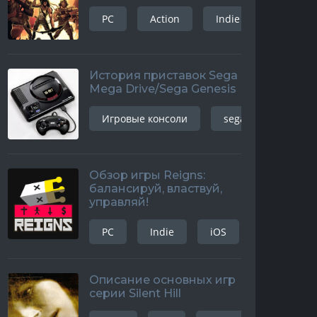
PC
Action
Indie
История приставок Sega
Mega Drive/Sega Genesis
Игровые консоли
sega mega drive
Обзор игры Reigns:
балансируй, властвуй,
управляй!
PC
Indie
iOS
android
Описание основных игр
серии Silent Hill