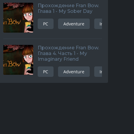
Прохождение Fran Bow.
Глава 1 - My Sober Day
PC
Adventure
Indie
and
Прохождение Fran Bow.
Глава 4. Часть 1 - My
Imaginary Friend
PC
Adventure
Indie
and