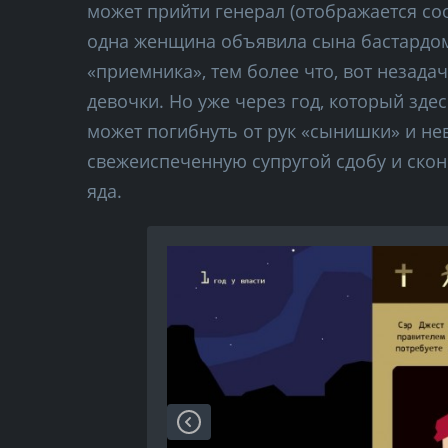
может прийти генерал (отображается соо
одна женщина объявила сына бастардом
«приемника», тем более что, вот незада
девочки. Но уже через год, который зде
может погибнуть от рук «сынишки» и не
свежеиспеченную супругой сдобу и скон
яда.