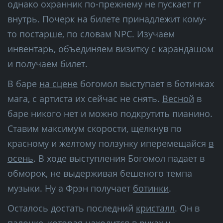
однако охранник по-прежнему не пускает гг
внутрь. Почерк на билете принадлежит кому-
то постарше, по словам NPC. Изучаем
инвентарь, объединяем визитку с карандашом
и получаем билет.
В баре
на сцене
богомол выступает в ботинках
мага, с артиста их сейчас не снять.
Весной
в
баре никого нет и можно подкрутить пианино.
Ставим максимум скорости, щелкнув по
красному и желтому ползунку иперемещайся
в
осень
. В ходе выступления Богомол падает в
обморок, не выдерживая бешеного темпа
музыки. Ну а Фрэн получает
ботинки
.
Осталось достать последний
кристалл
. Он в
палочке, которая находится в руках у