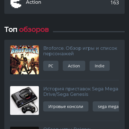
163
Action
Топ
обзоров
Broforce. Обзор игры и список
персонажей
PC
Action
Indie
История приставок Sega Mega
Drive/Sega Genesis
Игровые консоли
sega mega driv