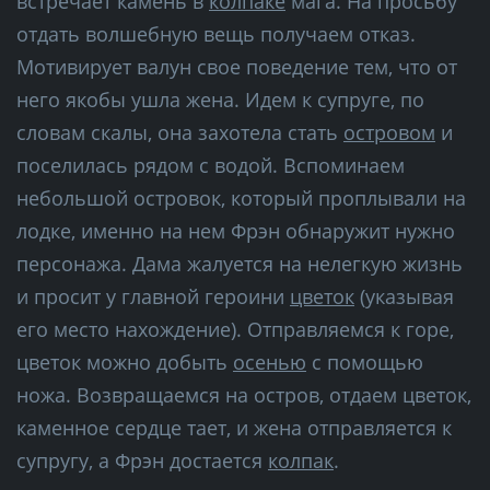
встречает камень в
колпаке
мага. На просьбу
отдать волшебную вещь получаем отказ.
Мотивирует валун свое поведение тем, что от
него якобы ушла жена. Идем к супруге, по
словам скалы, она захотела стать
островом
и
поселилась рядом с водой. Вспоминаем
небольшой островок, который проплывали на
лодке, именно на нем Фрэн обнаружит нужно
персонажа. Дама жалуется на нелегкую жизнь
и просит у главной героини
цветок
(указывая
его место нахождение). Отправляемся к горе,
цветок можно добыть
осенью
с помощью
ножа. Возвращаемся на остров, отдаем цветок,
каменное сердце тает, и жена отправляется к
супругу, а Фрэн достается
колпак
.