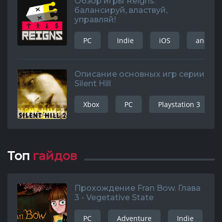
Обзор игры Reigns:
балансируй, властвуй,
управляй!
PC
Indie
iOS
android
Описание основных игр серии
Silent Hill
Xbox
PC
Playstation 3
Топ
гайдов
Прохождение Fran Bow. Глава
3 - Vegetative State
PC
Adventure
Indie