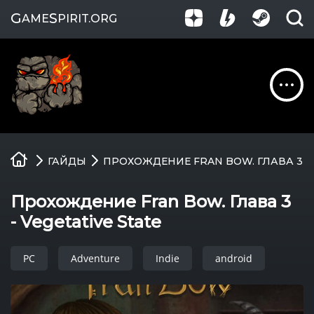
G
S
AME
PIRIT
.ORG
Обзоры
ГАЙДЫ
ПРОХОЖДЕНИЕ FRAN BOW. ГЛАВА 3 - 
Гайды
Прохождение Fran Bow. Глава 3
Игры
- Vegetative State
Компании
PC
Adventure
Indie
android