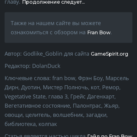
главу.
Продолжение следует...
Также на нашем сайте вы можете
ознакомиться с обзором на
.
Fran Bow
Автор:
Godlike_Goblin
для сайта
GameSpirit.org
Редактор:
DolanDuck
Ключевые слова:
fran bow, Фрэн Боу, Марсель
Дирн, Дуотин, Мистер Полночь, кот, Ремор,
Vegetative State, глава 3, Грейс Дагенхарт,
Вегетативное состояние, Палонтрас, Жьяр,
овощи, целитель, волшебник, загадки,
библиотека, колпак
Статья является частью цикла
Гайд по Fran Bow