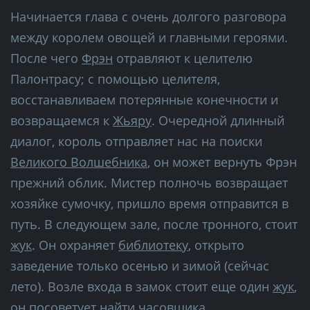
Начинается глава с очень долгого разговора
между королем овощей и главными героями.
После чего
Фрэн
отравляют к целителю
Палонтрасу; с помощью целителя,
восстанавливаем потерянные конечности и
возвращаемся к
Жьяру
. Очередной длинный
диалог, король отправляет нас на поиски
Великого Волшебника
, он может вернуть Фрэн
прежний облик. Мистер полночь возвращает
хозяйке сумочку, пришло время отправится в
путь. В следующем зале, после тронного, стоит
жук
. Он охраняет
библиотеку
, открыто
заведение только осенью и зимой (сейчас
лето). Возле входа в замок стоит еще один
жук
,
он посоветует найти
часовщика
.