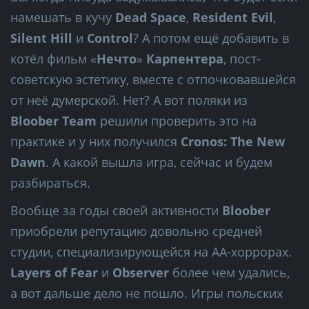
намешать в кучу
Dead Space
,
Resident Evil
,
Silent Hill
и
Control
? А потом ещё добавить в
котёл фильм «
Нечто
»
Карпентера
, пост-
советскую эстетику, вместе с отпочковавшейся
от неё думерской. Нет? А вот поляки из
Bloober Team
решили проверить это на
практике и у них получился
Cronos: The New
Dawn
. А какой вышла игра, сейчас и будем
разбираться.
Вообще за годы своей активности
Bloober
приобрели репутацию довольно средней
студии, специализирующейся на АА-хоррорах.
Layers of Fear
и
Observer
более чем удались,
а вот дальше дело не пошло. Игры польских