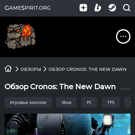
G
S
AME
PIRIT
.ORG
Обзоры
ОБЗОРЫ
ОБЗОР CRONOS: THE NEW DAWN
Гайды
Обзор Cronos: The New Dawn
Игры
Игровые консоли
Xbox
PC
TPS
Su
Компании