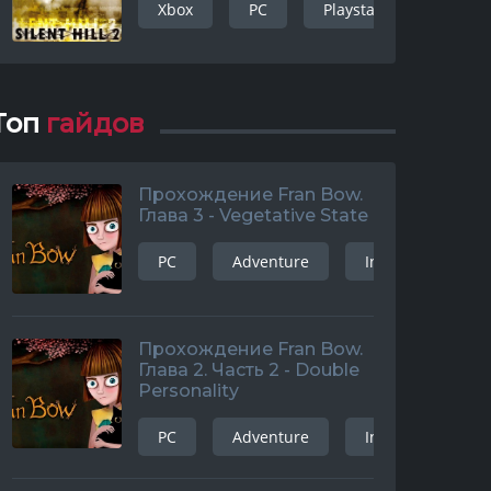
Xbox
PC
Playstation 3
Ad
Топ
гайдов
Прохождение Fran Bow.
Глава 3 - Vegetative State
PC
Adventure
Indie
and
Прохождение Fran Bow.
Глава 2. Часть 2 - Double
Personality
PC
Adventure
Indie
and