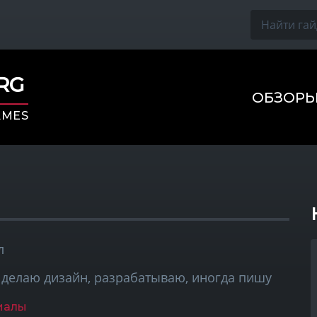
ORG
ОБЗОР
AMES
л
 делаю дизайн, разрабатываю, иногда пишу
иалы