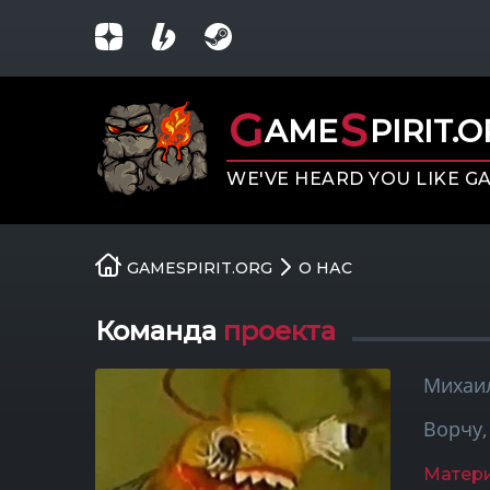
G
S
AME
PIRIT.
WE'VE HEARD YOU LIKE G
GAMESPIRIT.ORG
О НАС
Команда
проекта
Михаи
Ворчу,
Матер