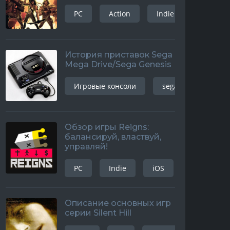
PC
Action
Indie
История приставок Sega
Mega Drive/Sega Genesis
Игровые консоли
sega mega drive
Обзор игры Reigns:
балансируй, властвуй,
управляй!
PC
Indie
iOS
android
Описание основных игр
серии Silent Hill