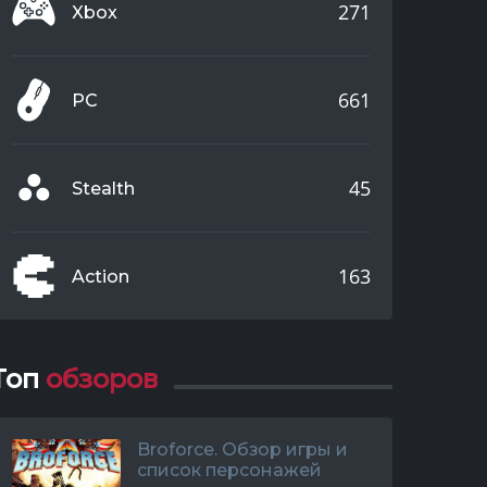
271
Xbox
661
PC
45
Stealth
163
Action
Топ
обзоров
Broforce. Обзор игры и
список персонажей