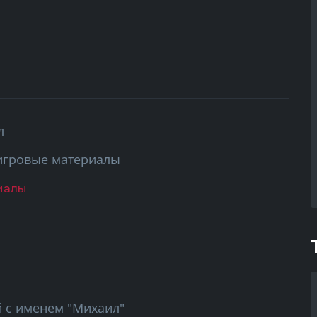
л
игровые материалы
иалы
й с именем "Михаил"