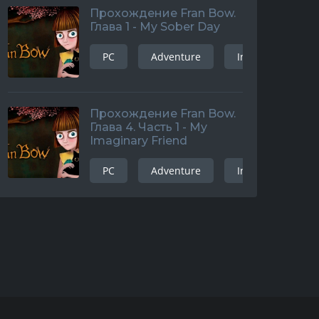
Прохождение Fran Bow.
Глава 1 - My Sober Day
PC
Adventure
Indie
and
Прохождение Fran Bow.
Глава 4. Часть 1 - My
Imaginary Friend
PC
Adventure
Indie
and