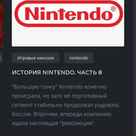
S
shooter
Игровые консоли
windows
nintendo
playstation
ИСТОРИЯ NINTENDO. ЧАСТЬ 8
"Большую гонку" Nintendo конечно
проиграла, но зато её портативный
сегмент стабильно продолжал радовать
боссов. Впрочем, впереди компанию
ждала настоящая "революция".