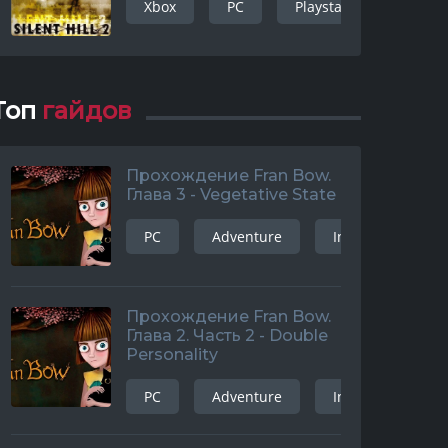
Xbox
PC
Playstation 3
Ad
Топ
гайдов
Прохождение Fran Bow.
Глава 3 - Vegetative State
PC
Adventure
Indie
and
nture
windows
playstation
nintendo
fantasy
Прохождение Fran Bow.
Глава 2. Часть 2 - Double
Personality
PC
Adventure
Indie
and