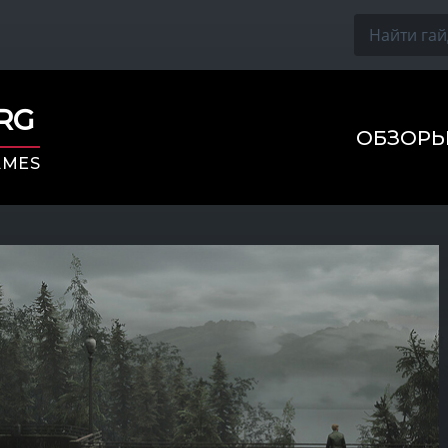
ORG
ОБЗОР
AMES