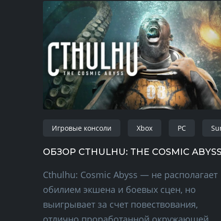
Игровые консоли
Xbox
PC
Sur
ОБЗОР CTHULHU: THE COSMIC ABYS
Cthulhu: Cosmic Abyss — не располагает
обилием экшена и боевых сцен, но
выигрывает за счет повествования,
отлично проработанной окружающей