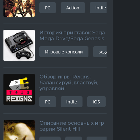
PC
Action
Indie
История приставок Sega
Mega Drive/Sega Genesis
Игровые консоли
sega mega drive
Обзор игры Reigns:
балансируй, властвуй,
управляй!
PC
Indie
iOS
android
Описание основных игр
серии Silent Hill