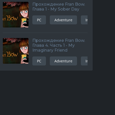
Прохождение Fran Bow.
Глава 1 - My Sober Day
PC
Adventure
Indie
and
Прохождение Fran Bow.
Глава 4. Часть 1 - My
Imaginary Friend
PC
Adventure
Indie
and