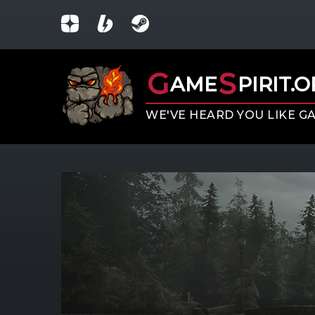
G
S
AME
PIRIT.
WE'VE HEARD YOU LIKE G