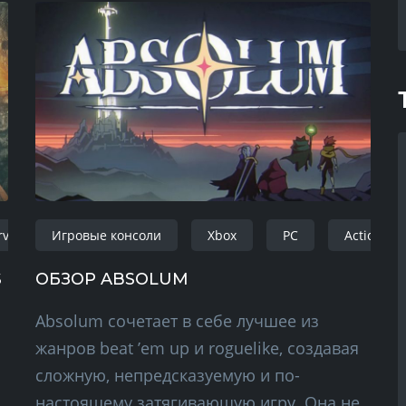
vival horror
Игровые консоли
windows
Xbox
playstation
PC
action-adve
Action
S
ОБЗОР ABSOLUM
Absolum сочетает в себе лучшее из
жанров beat ’em up и roguelike, создавая
сложную, непредсказуемую и по-
настоящему затягивающую игру. Она не