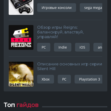
Игровые консоли
sega mega driv
Обзор игры Reigns:
балансируй, властвуй,
управляй!
PC
Indie
iOS
android
Описание основных игр серии
Silent Hill
Xbox
PC
Playstation 3
Топ
гайдов