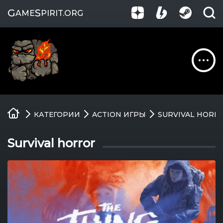
G
S
AME
PIRIT
.ORG
Обзоры
КАТЕГОРИИ
ACTION ИГРЫ
SURVIVAL HORR
Гайды
Survival horror
Игры
Компании