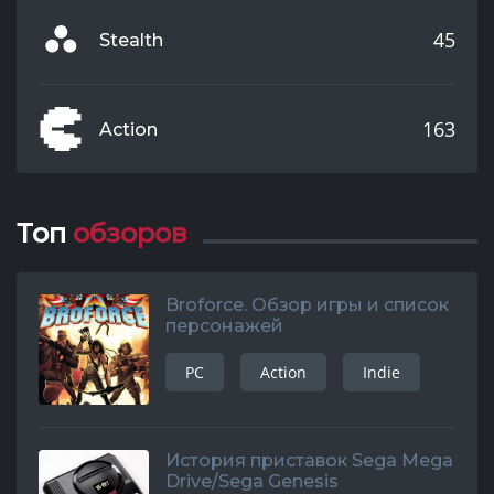
45
Stealth
163
Action
Топ
обзоров
Broforce. Обзор игры и список
персонажей
PC
Action
Indie
История приставок Sega Mega
Drive/Sega Genesis