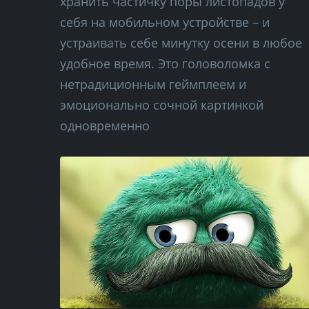
хранить частичку поры листопадов у
себя на мобильном устройстве – и
устраивать себе минутку осени в любое
удобное время. Это головоломка с
нетрадиционным геймплеем и
эмоционально сочной картинкой
одновременно