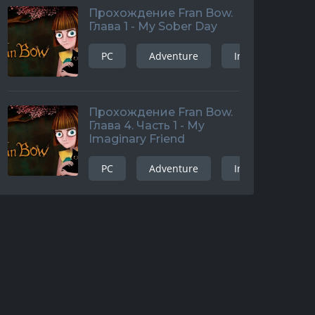
Прохождение Fran Bow.
Глава 1 - My Sober Day
PC
Adventure
Indie
and
Прохождение Fran Bow.
Глава 4. Часть 1 - My
Imaginary Friend
PC
Adventure
Indie
and
iOS
android