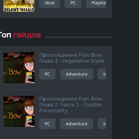
Xbox
PC
Playstation 3
Ad
Топ
гайдов
Прохождение Fran Bow.
Глава 3 - Vegetative State
PC
Adventure
Indie
and
Прохождение Fran Bow.
Глава 2. Часть 2 - Double
Personality
PC
Adventure
Indie
and