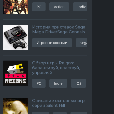
PC
Action
Indie
История приставок Sega
Mega Drive/Sega Genesis
Игровые консоли
sega mega drive
Обзор игры Reigns:
балансируй, властвуй,
управляй!
PC
Indie
iOS
android
Описание основных игр
серии Silent Hill