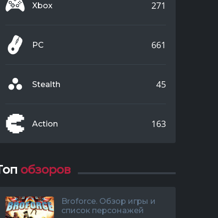
271
Xbox
661
PC
45
Stealth
163
Action
Топ
обзоров
Broforce. Обзор игры и
список персонажей