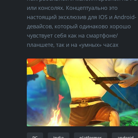
или консолях. Концептуально это
настоящий эксклюзив для IOS и Android-
девайсов, который одинаково хорошо
чувствует себя как на смартфоне/
планшете, так и на «умных» часах
PC
Indie
platformer
android