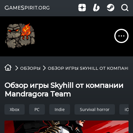
G
S
AME
PIRIT
.ORG
Обзоры
ОБЗОРЫ
ОБЗОР ИГРЫ SKYHILL ОТ КОМПАН
Гайды
Обзор игры Skyhill от компании
Игры
Mandragora Team
Компании
Xbox
PC
Indie
Survival horror
iOS