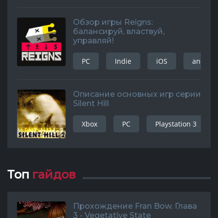
Обзор игры Reigns:
балансируй, властвуй,
управляй!
PC
Indie
iOS
android
Описание основных игр серии
Silent Hill
Xbox
PC
Playstation 3
Топ
гайдов
Прохождение Fran Bow. Глава
3 - Vegetative State