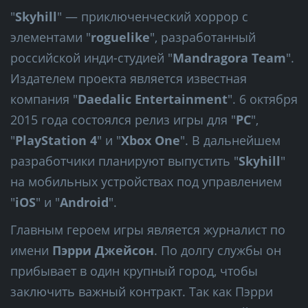
"
Skyhill
" — приключенческий хоррор с
элементами "
roguelike
", разработанный
российской инди-студией "
Mandragora Team
".
Издателем проекта является известная
компания "
Daedalic Entertainment
". 6 октября
2015 года состоялся релиз игры для "
PC
",
"
PlayStation 4
" и "
Xbox One
". В дальнейшем
разработчики планируют выпустить "
Skyhill
"
на мобильных устройствах под управлением
"
iOS
" и "
Android
".
Главным героем игры является журналист по
имени
Пэрри Джейсон
. По долгу службы он
прибывает в один крупный город, чтобы
заключить важный контракт. Так как Пэрри