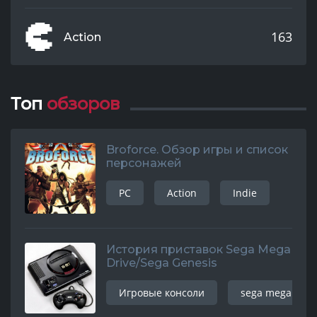
163
Action
Топ
обзоров
Broforce. Обзор игры и список
персонажей
PC
Action
Indie
История приставок Sega Mega
Drive/Sega Genesis
Игровые консоли
sega mega driv