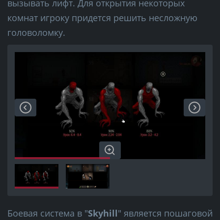
вызывать лифт. Для открытия некоторых
комнат игроку придется решить несложную
головоломку.
Боевая система в "
Skyhill
" является пошаговой