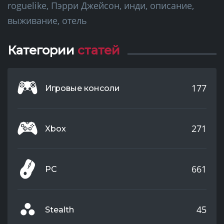
roguelike, Пэрри Джейсон, инди, описание,
выживание, отель
Категории
статей
177
Игровые консоли
271
Xbox
661
PC
45
Stealth