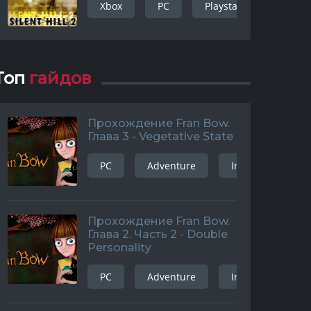
Xbox
PC
Playstation 3
Ad
Топ
гайдов
Прохождение Fran Bow.
Глава 3 - Vegetative State
PC
Adventure
Indie
and
Прохождение Fran Bow.
Глава 2. Часть 2 - Double
Personality
PC
Adventure
Indie
and