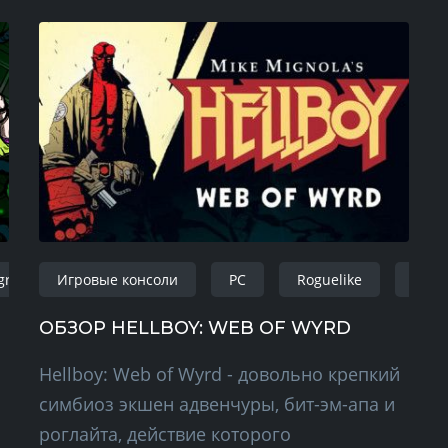
graphic adventure
Игровые консоли
PC
Roguelike
wind
ОБЗОР HELLBOY: WEB OF WYRD
Hellboy: Web of Wyrd - довольно крепкий
симбиоз экшен адвенчуры, бит-эм-апа и
роглайта, действие которого