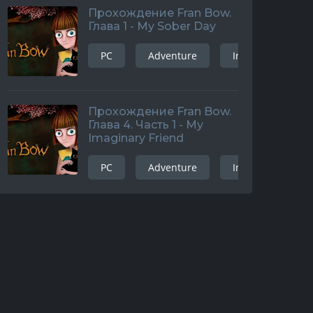
Прохождение Fran Bow.
Глава 1 - My Sober Day
PC
Adventure
Indie
and
e
ox one
windows
playstation
Прохождение Fran Bow.
Глава 4. Часть 1 - My
Imaginary Friend
PC
Adventure
Indie
and