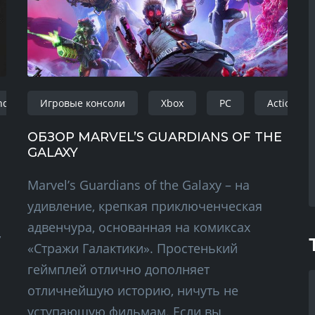
ndows
Игровые консоли
playstation
action-adventure
Xbox
PC
Action
ОБЗОР MARVEL’S GUARDIANS OF THE
GALAXY
Marvel’s Guardians of the Galaxy – на
удивление, крепкая приключенческая
адвенчура, основанная на комиксах
,
«Стражи Галактики». Простенький
геймплей отлично дополняет
отличнейшую историю, ничуть не
уступающую фильмам. Если вы