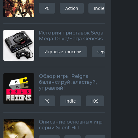
PC
Action
Indie
История приставок Sega
Mega Drive/Sega Genesis
Игровые консоли
sega mega drive
Обзор игры Reigns:
балансируй, властвуй,
управляй!
PC
Indie
iOS
android
s
android
playstation
graphic adventure
cyberpunk
windows
pl
Описание основных игр
серии Silent Hill