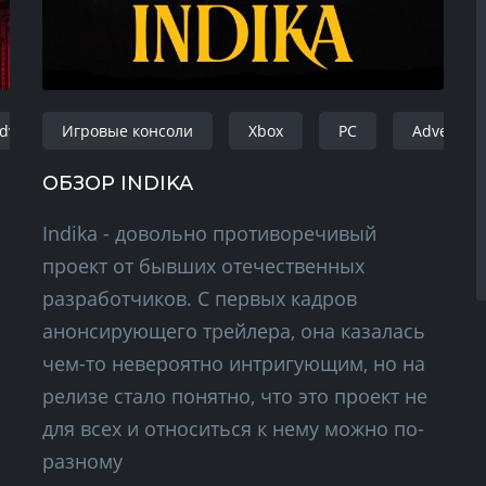
dventure
Игровые консоли
FPS
windows
Xbox
playstation 4
PC
Adventur
xb
ОБЗОР INDIKA
Indika - довольно противоречивый
проект от бывших отечественных
разработчиков. С первых кадров
анонсирующего трейлера, она казалась
чем-то невероятно интригующим, но на
релизе стало понятно, что это проект не
для всех и относиться к нему можно по-
разному