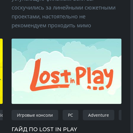
соскучились за линейными сюжетными
проектами, настоятельно не
рекомендуем проходить мимо
tion
Игровые консоли
Adventure
FPS
PC
Action RPG
Adventure
window
iOS
ГАЙД ПО LOST IN PLAY