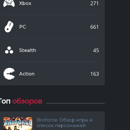
271
Xbox
661
PC
Adventure
windows
playstation
nintendo
45
Stealth
163
Action
Топ
обзоров
Broforce. Обзор игры и
список персонажей