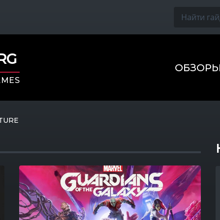
ORG
ОБЗОР
AMES
TURE