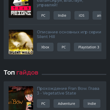
балансируй, властвуй,
управляй!
PC
Indie
iOS
android
Описание основных игр серии
Silent Hill
Xbox
PC
Playstation 3
Топ
гайдов
Прохождение Fran Bow. Глава
3 - Vegetative State
PC
Adventure
Indie