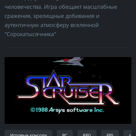
человечества. Игра обещает масштабные
сражения, зрелищные добивания и
аутентичную атмосферу вселенной
"Сорокатысячника"
Игровые консоли
PC
RPG
FPS
sim