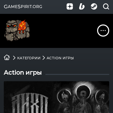
G
S
AME
PIRIT
.ORG
Обзоры
КАТЕГОРИИ
ACTION ИГРЫ
Гайды
Action игры
Игры
Компании