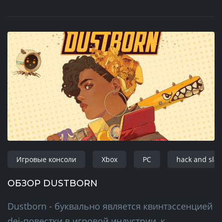
Игровые консоли
Xbox
PC
hack and sla
ОБЗОР DUSTBORN
Dustborn - буквально является квинтэссенцией
dei-повестки в игровой индустрии, к