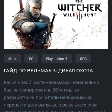
Xbox
PC
Playstation 3
RPG
ГАЙД ПО ВЕДЬМАК 3: ДИКАЯ ОХОТА
Релиз новой части «Ведьмака» изначально
был запланирован на 2014 год, но
разработчики посчитали необходимым
перенести дату выпуска, в результате игра