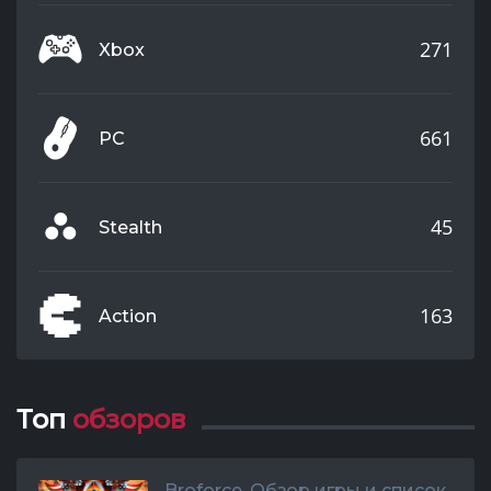
271
Xbox
661
PC
45
Stealth
163
Action
Топ
обзоров
Broforce. Обзор игры и список