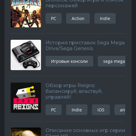
персонажей
PC
Action
Indie
История приставок Sega Mega
Drive/Sega Genesis
Игровые консоли
sega mega driv
Обзор игры Reigns:
балансируй, властвуй,
управляй!
PC
Indie
iOS
android
Описание основных игр серии