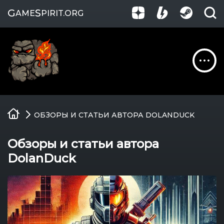
G
S
AME
PIRIT
.ORG
Обзоры
ОБЗОРЫ И СТАТЬИ АВТОРА DOLANDUCK
Гайды
Обзоры и статьи автора
Игры
DolanDuck
Компании