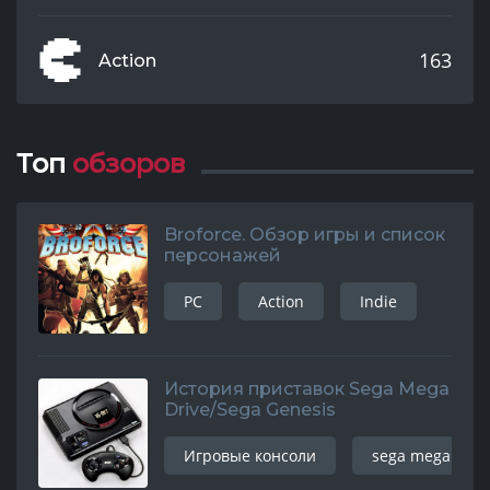
163
Action
Топ
обзоров
Broforce. Обзор игры и список
персонажей
PC
Action
Indie
История приставок Sega Mega
Drive/Sega Genesis
Игровые консоли
sega mega driv