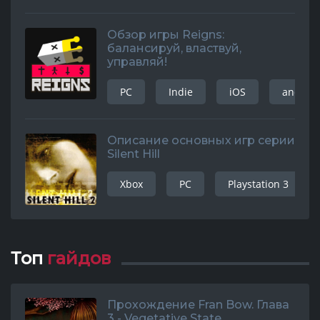
Обзор игры Reigns:
балансируй, властвуй,
управляй!
PC
Indie
iOS
android
Описание основных игр серии
Silent Hill
Xbox
PC
Playstation 3
Топ
гайдов
Прохождение Fran Bow. Глава
3 - Vegetative State