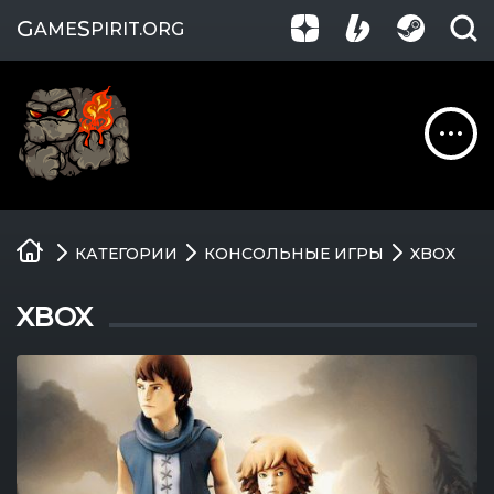
G
S
AME
PIRIT
.ORG
Обзоры
КАТЕГОРИИ
КОНСОЛЬНЫЕ ИГРЫ
XBOX
Гайды
XBOX
Игры
Компании