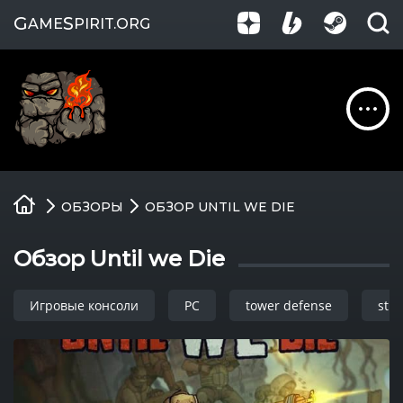
G
S
AME
PIRIT
.ORG
Обзоры
ОБЗОРЫ
ОБЗОР UNTIL WE DIE
Гайды
Обзор Until we Die
Игры
Игровые консоли
PC
tower defense
stra
Компании