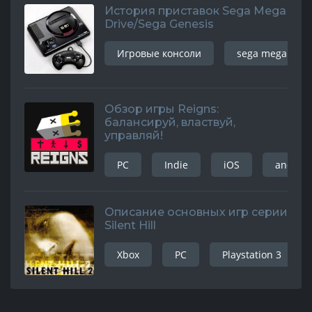
История приставок Sega Mega
Drive/Sega Genesis
Игровые консоли
sega mega driv
Обзор игры Reigns:
балансируй, властвуй,
управляй!
PC
Indie
iOS
android
Описание основных игр серии
Silent Hill
Xbox
PC
Playstation 3