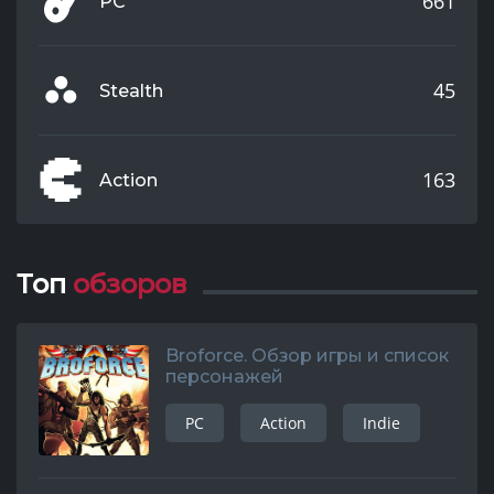
661
PC
45
Stealth
163
Action
Топ
обзоров
Broforce. Обзор игры и список
персонажей
PC
Action
Indie