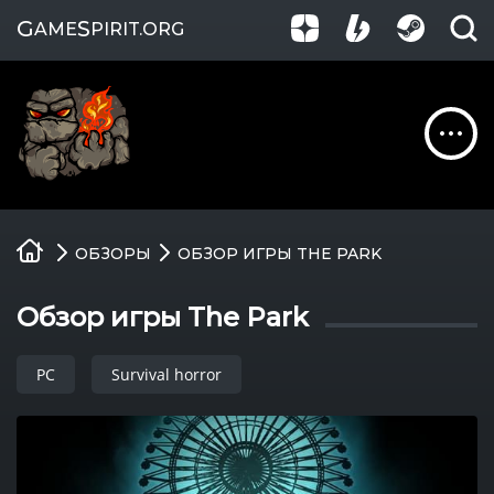
G
S
AME
PIRIT
.ORG
Обзоры
ОБЗОРЫ
ОБЗОР ИГРЫ THE PARK
Гайды
Обзор игры The Park
Игры
PC
Survival horror
Компании