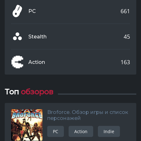
661
PC
45
Stealth
163
Action
Топ
обзоров
Broforce. Обзор игры и список
персонажей
PC
Action
Indie