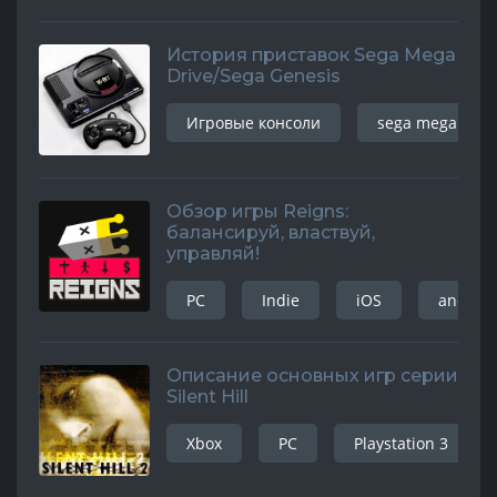
История приставок Sega Mega
Drive/Sega Genesis
Игровые консоли
sega mega driv
Обзор игры Reigns:
балансируй, властвуй,
управляй!
PC
Indie
iOS
android
Описание основных игр серии
Silent Hill
Xbox
PC
Playstation 3