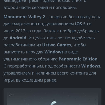
вышедшее тремя годами позже. И вот о
второй части сегодня и поговорим.
Monument Valley 2
– впервые была выпущена
для смартфонов под управлением
iOS
5-го
июня 2017-го года. Затем к ноябрю добралась
до
Android
. И целых пять лет понадобилось
разработчикам из
Ustwo Games
, чтобы
выпустить игру для
Windows
в виде
ультимативного сборника
Panoramic Edition
.
С переработанным, под особенности
Windows
,
управлением и наличием всего контента для
игры, выходившим ранее.