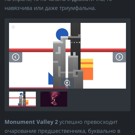
навязчива или даже триумфальна.
Monument Valley 2
успешно превосходит
очарование предшественника, буквально в