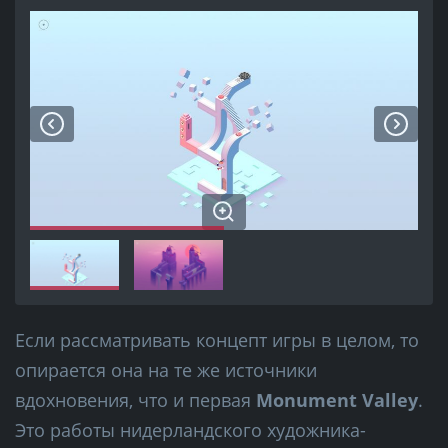
Если рассматривать концепт игры в целом, то
опирается она на те же источники
вдохновения, что и первая
Monument Valley
.
Это работы нидерландского художника-