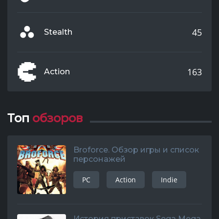
45
Stealth
163
Action
Топ
обзоров
Broforce. Обзор игры и список
персонажей
PC
Action
Indie
История приставок Sega Mega