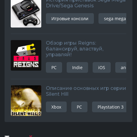
Drive/Sega Genesis
Игровые консоли
sega mega driv
Обзор игры Reigns:
балансируй, властвуй,
управляй!
PC
Indie
iOS
android
Описание основных игр серии
Silent Hill
Xbox
PC
Playstation 3