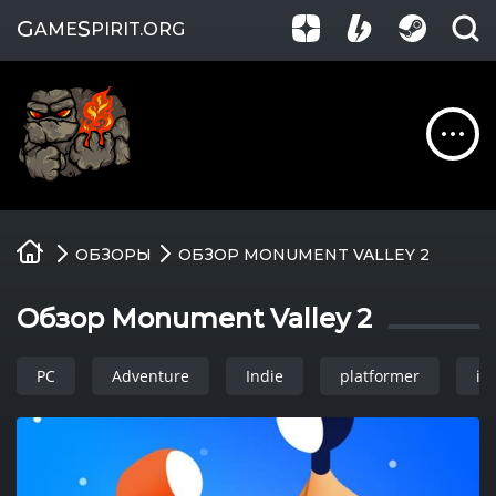
G
S
AME
PIRIT
.ORG
Обзоры
ОБЗОРЫ
ОБЗОР MONUMENT VALLEY 2
Гайды
Обзор Monument Valley 2
Игры
PC
Adventure
Indie
platformer
iO
Компании