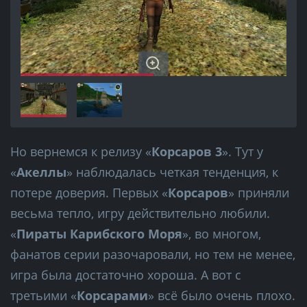
Но вернемся к релизу «
Корсаров 3
». Тут у
«
Акеллы
» наблюдалась четкая тенденция, к
потере доверия. Первых «
Корсаров
» приняли
весьма тепло, игру действительно любили.
«
Пираты Карибского Моря
», во многом,
фанатов серии разочаровали, но тем не менее,
игра была достаточно хороша. А вот с
третьими «
Корсарами
» всё было очень плохо.