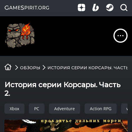
G
S
AME
PIRIT
.ORG
Обзоры
ОБЗОРЫ
ИСТОРИЯ СЕРИИ КОРСАРЫ. ЧАСТЬ 2
Гайды
История серии Корсары. Часть
Игры
2.
Компании
Xbox
PC
Adventure
Action RPG
wi