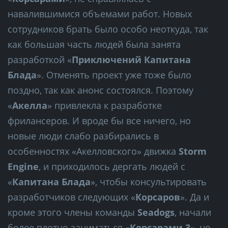
навалившимися объемами работ. Новых
сотрудников брать было особо неоткуда, так
как большая часть людей была занята
разработкой «
Приключений Капитана
Блада
». Отменять проект уже тоже было
поздно, так как анонс состоялся. Поэтому
«
Акелла
» привлекла к разработке
фрилансеров. И вроде бы все ничего, но
новые люди слабо разбирались в
особенностях «Акелловского» движка
Storm
Engine
, и приходилось дергать людей с
«
Капитана Блада
», чтобы консультировать
разработчиков следующих «
Корсаров
». Да и
кроме этого члены команды
Seadogs
, начали
более плотно заниматься «
Корсарами 3
», но