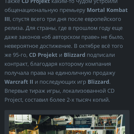
Также
CD Projekt
каким-то чудом устроили
общенациональную премьеру
Mortal Kombat
III
, спустя всего три дня после европейского
релиза. Для страны, где в прошлом году еще
даже законов «об авторском праве» не было,
невероятное достижение. В октябре всё того
же 95-го,
CD Projekt
и
Blizzard
подписали
контракт, благодаря которому компания
получала права на единоличную продажу
Warcraft II
и последующих игр
Blizzard
.
Впервые тираж игры, локализованной CD
Project, составил более 2-х тысяч копий.