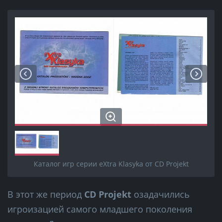
Каталог игр серии eXtra Klasyka от CD Projekt
В этот же период
CD Projekt
озадачились
игроизацией самого младшего поколения