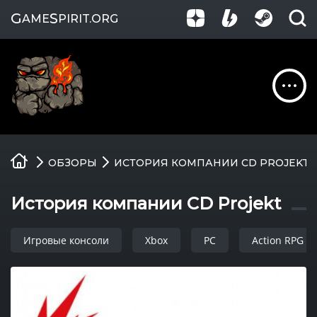
G
S
AME
PIRIT
.ORG
Обзоры
ОБЗОРЫ
ИСТОРИЯ КОМПАНИИ CD PROJEKT
Гайды
История компании CD Projekt
Игры
Игровые консоли
Xbox
PC
Action RPG
Компании