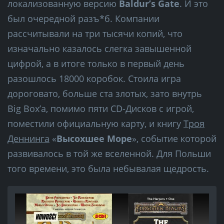
локализованную версию
Baldur’s Gate
. И это
был очередной разъ*б. Компании
рассчитывали на три тысячи копий, что
изначально казалось слегка завышенной
цифрой, а в итоге только в первый день
разошлось 18000 коробок. Стоила игра
дороговато, больше ста злотых, зато внутрь
Big Box’a, помимо пяти CD-Дисков с игрой,
поместили официальную карту, и книгу
Троя
Деннинга
«
Высохшее Море
», событие которой
развивалось в той же вселенной. Для Польши
того времени, это была небывалая щедрость.