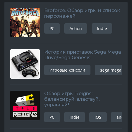
Broforce. Обзор игры и список
персонажей
PC
Action
Indie
История приставок Sega Mega
Drive/Sega Genesis
Игровые консоли
sega mega driv
Обзор игры Reigns:
балансируй, властвуй,
управляй!
PC
Indie
iOS
android