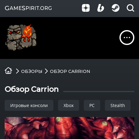
G
S
AME
PIRIT
.ORG
Обзоры
ОБЗОРЫ
ОБЗОР CARRION
Гайды
Обзор Carrion
Игры
Игровые консоли
Xbox
PC
Stealth
Компании