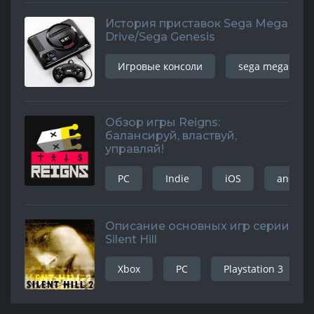
История приставок Sega Mega
Drive/Sega Genesis
Игровые консоли
sega mega driv
Обзор игры Reigns:
балансируй, властвуй,
управляй!
PC
Indie
iOS
android
Описание основных игр серии
Silent Hill
Xbox
PC
Playstation 3