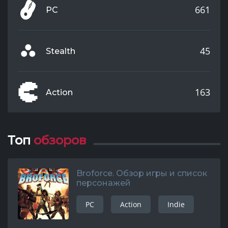
661
PC
45
Stealth
163
Action
Топ
обзоров
Broforce. Обзор игры и список
персонажей
PC
Action
Indie