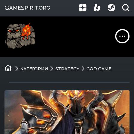
G
S
AME
PIRIT
.ORG
Обзоры
КАТЕГОРИИ
STRATEGY
GOD GAME
Гайды
Игры
Компании