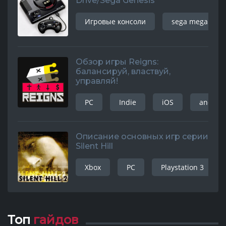
Drive/Sega Genesis
Игровые консоли
sega mega driv
Обзор игры Reigns:
балансируй, властвуй,
управляй!
PC
Indie
iOS
android
Описание основных игр серии
Silent Hill
Xbox
PC
Playstation 3
Топ
гайдов