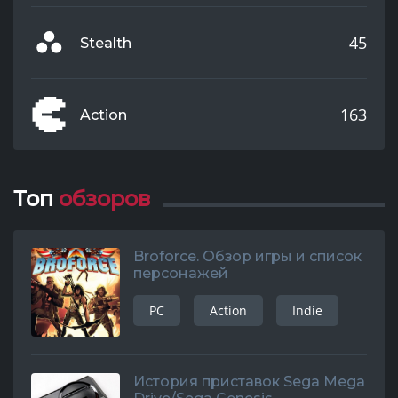
45
Stealth
163
Action
Топ
обзоров
Broforce. Обзор игры и список
персонажей
PC
Action
Indie
История приставок Sega Mega