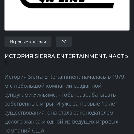
Игровые консоли
PC
ИСТОРИЯ SIERRA ENTERTAINMENT. ЧАСТЬ
1
История Sierra Entertainment началась в 1979-
м с небольшой компании созданной
супругами Уильямс, чтобы разрабатывать
собственные игры. И уже за первые 10 лет
существования, она стала законодателем
целого жанра и одной из ведущих игровых
компаний США.