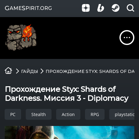
G
S
AME
PIRIT
.ORG
Обзоры
ГАЙДЫ
ПРОХОЖДЕНИЕ STYX: SHARDS OF DARK
Гайды
Прохождение Styx: Shards of
Игры
Darkness. Миссия 3 - Diplomacy
Компании
PC
Stealth
Action
RPG
playstation