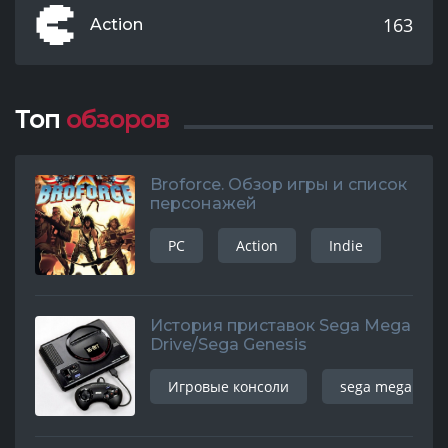
163
Action
Топ
обзоров
Broforce. Обзор игры и список
персонажей
PC
Action
Indie
История приставок Sega Mega
Drive/Sega Genesis
Игровые консоли
sega mega driv