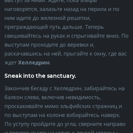
наговорятся, залазьте назад на перила и по
ним идите до железной решетки,
преграждающей путь дальше. Теперь
свешивайтесь на руках и спрыгивайте вниз. По
выступам проходите до веревки и,
раскачавшись на ней, прыгайте к окну, где вас
ждет
Хелледрин
.
Sneak into the sanctuary.
Закончив беседу с Хелледрин, забирайтесь на
балкон слева, включив невидимость,
проскакивайте мимо эльфийских стражниц и
по выступам на колоне взбирайтесь наверх.
По уступу пройдите до угла, сверните направо
и перепрыгните на уступ, с другой стороны.